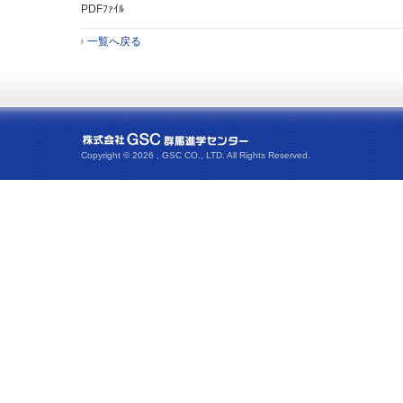
PDFﾌｧｲﾙ
一覧へ戻る
Copyright ©
2026 , GSC CO., LTD. All Rights Reserved.