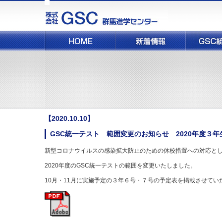
株
式
会
社
GSC(群
馬
進
学
セ
ン
タ
ー)
【2020.10.10】
GSC統一テスト 範囲変更のお知らせ 2020年度３
新型コロナウイルスの感染拡大防止のための休校措置への対応と
2020年度のGSC統一テストの範囲を変更いたしました。
10月・11月に実施予定の３年６号・７号の予定表を掲載させてい