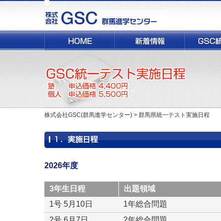
株
式
会
社
GSC(群
馬
進
学
セ
ン
タ
ー)
株式会社GSC(群馬進学センター)
>
群馬県統一テスト実施日程
2026年度
3年生日程
出題領域
1号 5月10日
1年総合問題
2号 6月7日
2年総合問題